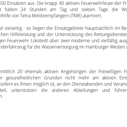
350 Einsätzen aus. Die knapp 40 aktiven Feuerwehrleute der Fr
dt halten 24 Stunden am Tag und sieben Tage die W
ithilfe von Tetra-Meldeempfängern (TME) alarmiert.
d vielseitig - so liegen die Einsatzgebiete hauptsächlich im B
en Hilfeleistung und der Unterstützung des Rettungsdienstes
gen Feuerwehr Lokstedt über zwei moderne und vielfältig ausg
nderfahrzeug für die Wasserversorgung im Hamburger Westen.
nittlich 20 ehemals aktiven Angehörigen der Freiwilligen 
der gesundheitlichen Gründen nicht mehr am aktiven Eins
ofern es Ihnen möglich ist, an den Dienstabenden und Verans
 teil, unterstützen die anderen Abteilungen und führe
h.