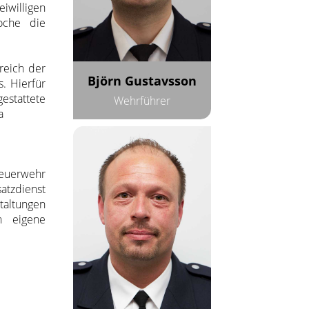
eiwilligen
oche die
ereich der
Björn Gustavsson
. Hierfür
estattete
Wehrführer
a
Feuerwehr
atzdienst
taltungen
n eigene