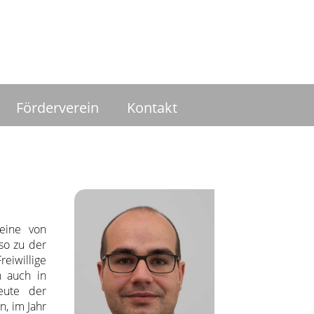
Förderverein
Kontakt
 eine von
so zu der
eiwillige
n auch in
eute der
n, im Jahr