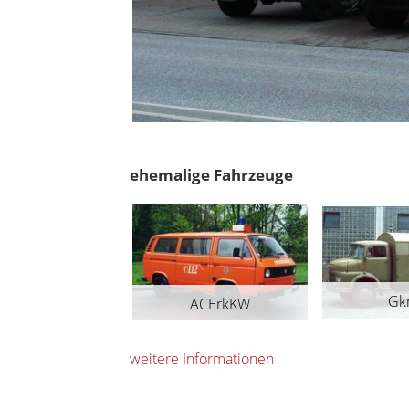
ehemalige Fahrzeuge
Gk
ACErkKW
TLF 15
weitere Informationen